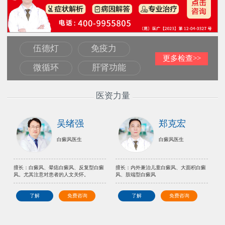
伍德灯
免疫力
更多检查>>
微循环
肝肾功能
医资力量
吴绪强
郑克宏
白癜风医生
白癜风医生
擅长：白癜风、晕痣白癜风、反复型白癜
擅长：内外兼治儿童白癜风、大面积白癜
风。尤其注意对患者的人文关怀。
风、肢端型白癜风
了解
免费咨询
了解
免费咨询